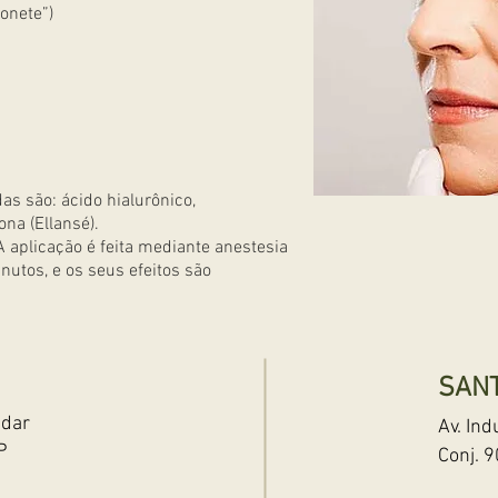
ionete”)
 são: ácido hialurônico,
ona (Ellansé)
.
 aplicação é feita mediante anestesia
nutos, e os seus efeitos são
SAN
ndar
Av. Ind
P
Conj. 