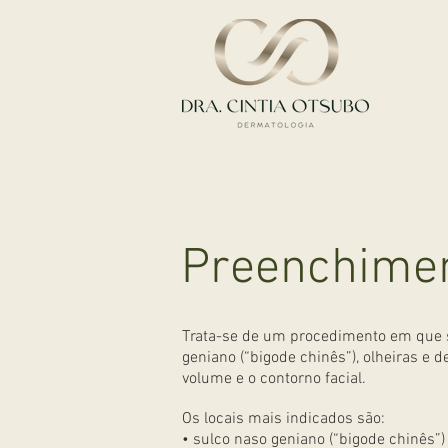
Preenchime
Trata-se de um procedimento em que se
geniano (“bigode chinês”), olheiras e 
volume e o contorno facial.
Os locais mais indicados são:
• sulco naso geniano (“bigode chinês”)