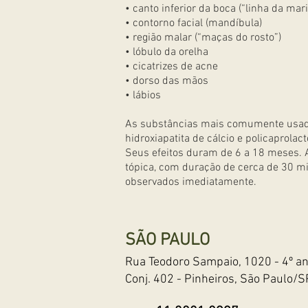
• canto inferior da boca (“linha da mar
• contorno facial (mandíbula)
• região malar (“maças do rosto”)
• lóbulo da orelha
• cicatrizes de acne
• dorso das mãos
• lábios
As substâncias mais comumente usadas
hidroxiapatita de cálcio e policaprolact
Seus efeitos duram de 6 a 18 meses. A
tópica, com duração de cerca de 30 mi
observados imediatamente.
SÃO PAULO
Rua Teodoro Sampaio, 1020
- 4º a
Conj. 402 - Pinheiros, São Paulo/S